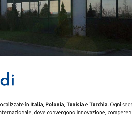
di
localizzate in
Italia
,
Polonia
,
Tunisia
e
Turchia
. Ogni sed
internazionale, dove convergono innovazione, competenz