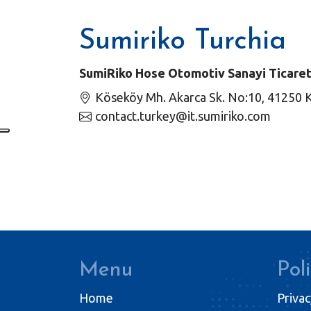
Sumiriko Turchia
SumiRiko Hose Otomotiv Sanayi Ticaret 
Köseköy Mh. Akarca Sk. No:10, 41250 
contact.turkey@it.sumiriko.com
Menu
Pol
Home
Privac