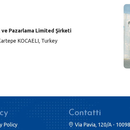
ve Pazarlama Limited Şirketi
Kartepe KOCAELI, Turkey
icy
Contatti
y Policy
Via Pavia, 120/A - 1009