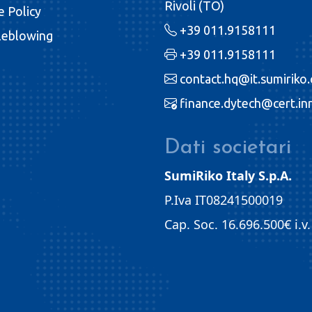
Rivoli (TO)
e Policy
+39 011.9158111
leblowing
+39 011.9158111
contact.hq@it.sumiriko
finance.dytech@cert.inr
Dati societari
SumiRiko Italy S.p.A.
P.Iva IT08241500019
Cap. Soc. 16.696.500€ i.v.