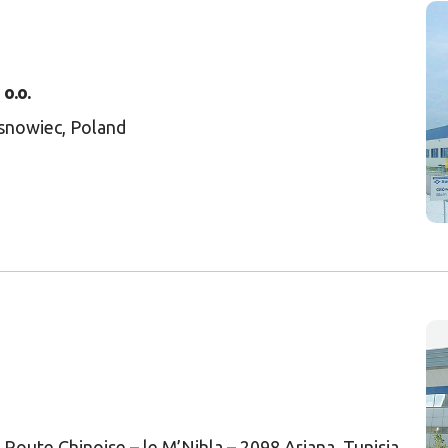
o.o.
osnowiec, Poland
, Route Chinoise – le M’Nihla – 2098 Ariana, Tunisia